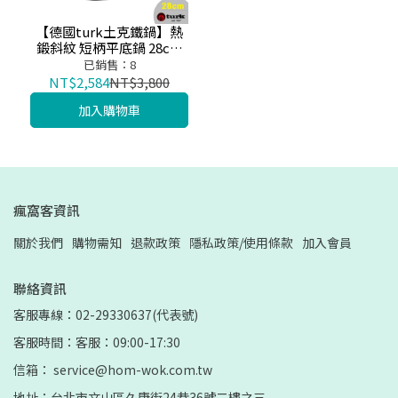
【德國turk土克鐵鍋】熱
鍛斜紋 短柄平底鍋 28cm
鐵鍋65328
已銷售：8
NT$2,584
NT$3,800
加入購物車
瘋窩客資訊
關於我們
購物需知
退款政策
隱私政策/使用條款
加入會員
聯絡資訊
客服專線：02-29330637(代表號)
客服時間：客服：09:00-17:30
信箱： service@hom-wok.com.tw
地址：台北市文山區久康街24巷36號二樓之三