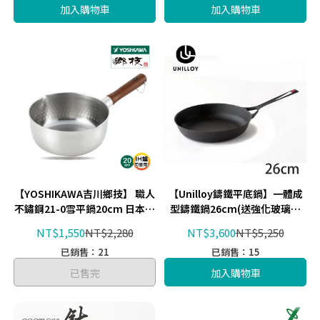
加入購物車
加入購物車
【YOSHIKAWA吉川鄉技】 職人
【Unilloy鑄鐵平底鍋】一體成
不鏽鋼21-0雪平鍋20cm 日本新
型鑄鐵鍋26cm(送強化玻璃鍋
潟燕三条製 YJ2554(送台製鍋蓋)
蓋) 三条鑄工所UF262
NT$1,550
NT$2,280
NT$3,600
NT$5,250
已銷售：21
已銷售：15
已售完
加入購物車