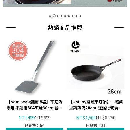
熱銷商品推薦
【hom-wok翻面神器】平底鍋
【Unilloy鑄鐵平底鍋】一體成
專用 不鏽鋼304煎鏟30cm 台灣
型鑄鐵鍋28cm(送強化玻璃鍋
製
蓋) 三条鑄工所UF282
NT$499
NT$699
NT$4,500
NT$6,750
已銷售：64
已銷售：21