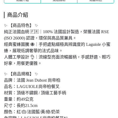
商品介紹
✨ 【商品特色】 ✨
純正法國血統 🇫🇷｜100% 法國設計製造，榮獲法國 RSE
(ISO 26000) 認證，環保與高品質兼具。
經典蜜蜂圖騰 🐝｜手把處點綴極具辨識度的 Laguiole 小蜜
蜂，展現低調奢華的法式品味。
人體工學設計 👌｜流線型亮面流暢握柄，手感舒適、輕巧
好拿，用餐更優雅。
✨ 【商品規格】 ✨
品牌：法國 Jean Dubost 尚帝柏
品名：LAGUIOLE尚帝柏餐叉
材質：頂級不鏽鋼 / 頂級工藝手柄
重量：約49公克
尺寸：長約21.5cm
顏色：紅/白/法國藍/黃/綠/奶茶