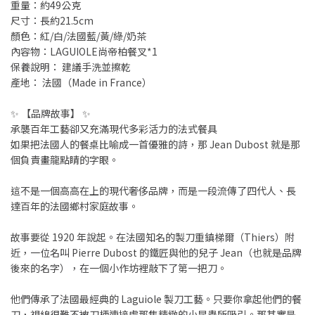
重量：約49公克
尺寸：長約21.5cm
顏色：紅/白/法國藍/黃/綠/奶茶
內容物：LAGUIOLE尚帝柏餐叉*1
保養說明： 建議手洗並擦乾
產地： 法國（Made in France）
✨ 【品牌故事】 ✨
承襲百年工藝卻又充滿現代多彩活力的法式餐具
如果把法國人的餐桌比喻成一首優雅的詩，那 Jean Dubost 就是那
個負責畫龍點睛的字眼。
這不是一個高高在上的現代奢侈品牌，而是一段流傳了四代人、長
達百年的法國鄉村家庭故事。
故事要從 1920 年說起。在法國知名的製刀重鎮梯爾（Thiers）附
近，一位名叫 Pierre Dubost 的鐵匠與他的兒子 Jean（也就是品牌
後來的名字），在一個小作坊裡敲下了第一把刀。
他們傳承了法國最經典的 Laguiole 製刀工藝。只要你拿起他們的餐
刀，視線很難不被刀柄連接處那隻精緻的小昆蟲所吸引。那其實是