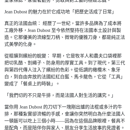
皇家標誌，象徵著勤勞、勇敢與對工藝的極致忠誠。
Jean Dubost 的魅力在於它成功地「把歷史活成了日常」
真正的法國血統： 經歷了一世紀，當許多品牌為了成本將
工廠外移，Jean Dubost 至今依然堅持在法國本土設計與製
造。它那優美的流線型刀柄、微彎的優雅刀身，都是純正法
式美學的化身。
從粗獷到繽紛的蛻變： 早期，它是牧羊人和農夫口袋裡那
把切乳酪、割繩子、防身用的厚實工具。到了現代，第三代
與第四代傳人注入了繽紛的色彩。從低調的橄欖木、象牙
白，到自由奔放的法國紅紅白藍、馬卡龍色，它從「工具」
變成了「餐桌上的時裝」。
「我們切的不只是牛排，而是法國人對生活的講究。」
當你用 Jean Dubost 的刀切下一塊剛出爐的法棍或多汁的牛
排，那種紮實卻流暢的手感，會讓你突然明白為什麼法國人
一頓飯可以吃上三個小時——因為在這個品牌眼裡，餐具不
是配角，而是陪伴你與家人、朋友分享生活故事的見證者。