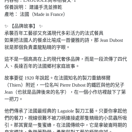
內容物：LAGUIOLE尚帝柏餐叉*1
保養說明： 建議手洗並擦乾
產地： 法國（Made in France）
✨ 【品牌故事】 ✨
承襲百年工藝卻又充滿現代多彩活力的法式餐具
如果把法國人的餐桌比喻成一首優雅的詩，那 Jean Dubost
就是那個負責畫龍點睛的字眼。
這不是一個高高在上的現代奢侈品牌，而是一段流傳了四代
人、長達百年的法國鄉村家庭故事。
故事要從 1920 年說起。在法國知名的製刀重鎮梯爾
（Thiers）附近，一位名叫 Pierre Dubost 的鐵匠與他的兒子
Jean（也就是品牌後來的名字），在一個小作坊裡敲下了第
一把刀。
他們傳承了法國最經典的 Laguiole 製刀工藝。只要你拿起他
們的餐刀，視線很難不被刀柄連接處那隻精緻的小昆蟲所吸
引。那其實是一隻蜜蜂，在法國傳統中，它是拿破崙時期的