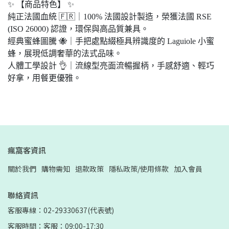
✨ 【商品特色】 ✨
純正法國血統 🇫🇷｜100% 法國設計製造，榮獲法國 RSE
(ISO 26000) 認證，環保與高品質兼具。
經典蜜蜂圖騰 🐝｜手把處點綴極具辨識度的 Laguiole 小蜜
蜂，展現低調奢華的法式品味。
人體工學設計 👌｜流線型亮面流暢握柄，手感舒適、輕巧
好拿，用餐更優雅。
瘋窩客資訊
關於我們
購物需知
退款政策
隱私政策/使用條款
加入會員
聯絡資訊
客服專線：02-29330637(代表號)
客服時間：客服：09:00-17:30