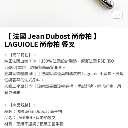
1
/
1
【 法國 Jean Dubost 尚帝柏 】
LAGUIOLE 尚帝柏 餐叉
✨ 【商品特色】 ✨
純正法國血統 🇫🇷｜100% 法國設計製造，榮獲法國 RSE (ISO
26000) 認證，環保與高品質兼具。
經典蜜蜂圖騰 🐝｜手把處點綴極具辨識度的 Laguiole 小蜜蜂，展現
低調奢華的法式品味。
人體工學設計 👌｜流線型亮面流暢握柄，手感舒適、輕巧好拿，用
餐更優雅。
✨ 【商品規格】 ✨
品牌：法國 Jean Dubost 尚帝柏
品名：LAGUIOLE尚帝柏餐叉
材質：頂級不鏽鋼 / 頂級工藝手柄