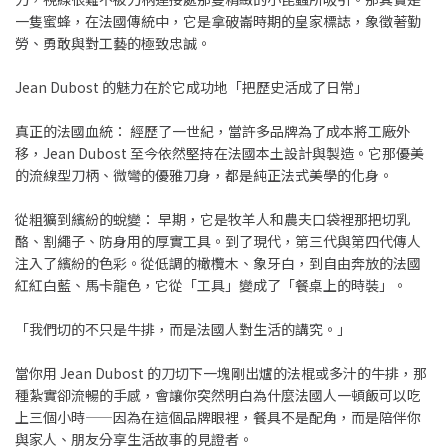
一隻蜜蜂，在法國傳統中，它是拿破崙時期的皇家標誌，象徵著勤
勞、勇敢與對工藝的極致忠誠。
Jean Dubost 的魅力在於它成功地「把歷史活成了日常」
真正的法國血統： 經歷了一世紀，當許多品牌為了成本將工廠外
移，Jean Dubost 至今依然堅持在法國本土設計與製造。它那優美
的流線型刀柄、微彎的優雅刀身，都是純正法式美學的化身。
從粗獷到繽紛的蛻變： 早期，它是牧羊人和農夫口袋裡那把切乳
酪、割繩子、防身用的厚實工具。到了現代，第三代與第四代傳人
注入了繽紛的色彩。從低調的橄欖木、象牙白，到自由奔放的法國
紅紅白藍、馬卡龍色，它從「工具」變成了「餐桌上的時裝」。
「我們切的不只是牛排，而是法國人對生活的講究。」
當你用 Jean Dubost 的刀切下一塊剛出爐的法棍或多汁的牛排，那
種紮實卻流暢的手感，會讓你突然明白為什麼法國人一頓飯可以吃
上三個小時——因為在這個品牌眼裡，餐具不是配角，而是陪伴你
與家人、朋友分享生活故事的見證者。