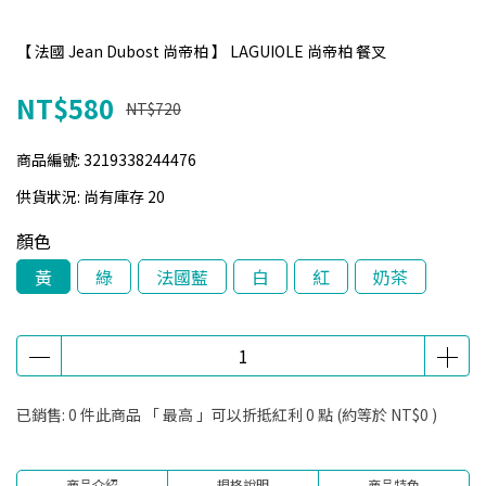
【 法國 Jean Dubost 尚帝柏 】 LAGUIOLE 尚帝柏 餐叉
NT$580
NT$720
商品編號:
3219338244476
供貨狀況:
尚有庫存 20
顏色
黃
綠
法國藍
白
紅
奶茶
已銷售: 0 件
此商品 「 最高 」可以折抵紅利
0
點 (約等於
NT$0
)
商品介紹
規格說明
商品特色