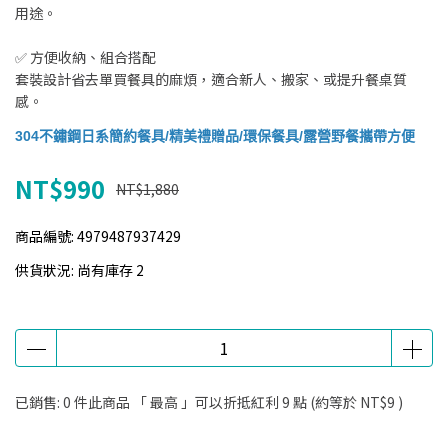
用途。
✅ 方便收納、組合搭配
套裝設計省去單買餐具的麻煩，適合新人、搬家、或提升餐桌質
感。
304不鏽鋼日系簡約餐具/精美禮贈品/環保餐具/露營野餐攜帶方便
NT$990
NT$1,880
商品編號:
4979487937429
供貨狀況:
尚有庫存 2
已銷售: 0 件
此商品 「 最高 」可以折抵紅利
9
點 (約等於
NT$9
)