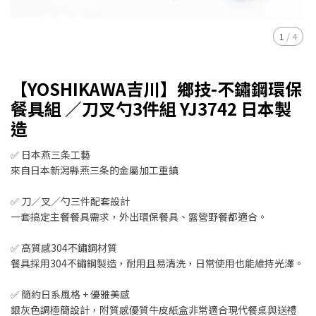
1
/
4
【YOSHIKAWA吉川】鄉技-不鏽鋼環保
餐具組 ／刀叉勺3件組 YJ3742 日本製
造
✅ 日本燕三条工藝
來自日本新潟縣燕三条的金屬加工重鎮
✅ 刀／叉／勺三件配套設計
一套搞定主餐餐具需求，外出環保餐具、露營野餐都適合。
✅ 高質感304不鏽鋼材質
餐具採用304不鏽鋼製造，耐用且易清洗，日常使用也能維持光澤。
✅ 簡約日系風格 + 優雅美感
銀灰色調極簡設計，附質感優質牛皮紙盒非常適合現代餐桌與送禮