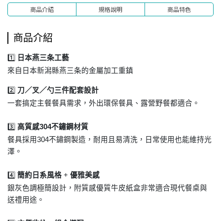
商品介紹
規格說明
商品特色
商品介紹
1️⃣
日本燕三条工藝
來自日本新潟縣燕三条的金屬加工重鎮
2️⃣
刀／叉／勺三件配套設計
一套搞定主餐餐具需求，外出環保餐具、露營野餐都適合。
3️⃣
高質感
304
不鏽鋼材質
餐具採用
304
不鏽鋼製造，耐用且易清洗，日常使用也能維持光
澤。
4️⃣
簡約日系風格
+
優雅美感
銀灰色調極簡設計，附質感優質牛皮紙盒非常適合現代餐桌與
送禮用途。