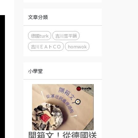
文章分類
德國turk
吉川雪平鍋
吉川ＥＡトＣＯ
homwok
小學堂
開箱文！從德國送