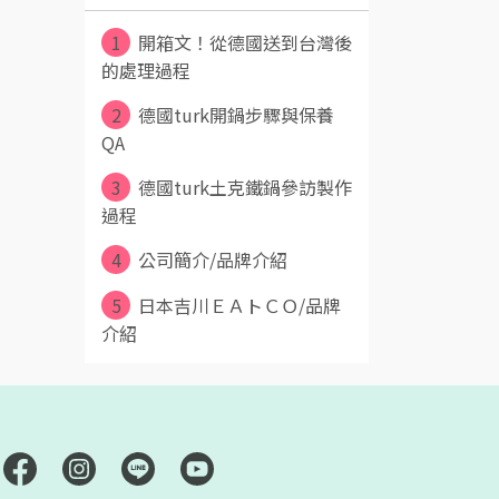
1
開箱文！從德國送到台灣後
的處理過程
2
德國turk開鍋步驟與保養
QA
3
德國turk土克鐵鍋參訪製作
過程
4
公司簡介/品牌介紹
5
日本吉川ＥＡトＣＯ/品牌
介紹