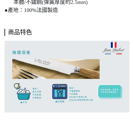
本體/不鏽鋼(彈簧厚度約2.5mm)
●產地：100%法國製造
商品特色