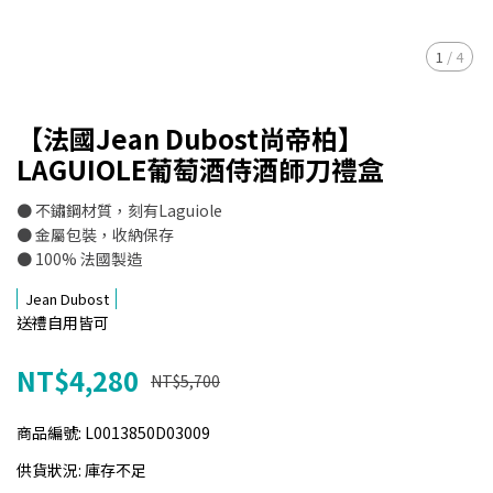
1
/
4
【法國Jean Dubost尚帝柏】
LAGUIOLE葡萄酒侍酒師刀禮盒
● 不鏽鋼材質，刻有Laguiole
● 金屬包裝，收納保存
● 100% 法國製造
Jean Dubost
送禮自用皆可
NT$4,280
NT$5,700
商品編號:
L0013850D03009
供貨狀況:
庫存不足